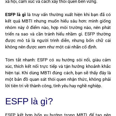
xã hội, cảm xúc và cách xây thói quen bền vững.
ESFP là gì
là truy vấn thường xuất hiện khi bạn đã có
kết quả MBTI nhưng muốn hiểu sâu hơn: mình giống
nhóm này ở điểm nào, hợp môi trường nào, nên phát
triển ra sao và cần tránh hiểu nhầm gì. ESFP thường
được mô tả là người trình diễn, nhưng bốn chữ cái
không nên được xem như một cái nhãn cố định.
Tóm tắt nhanh: ESFP có xu hướng sôi nổi, giàu cảm
xúc, thích kết nối trực tiếp và tận hưởng khoảnh khắc
hiện tại. Khi dùng MBTI đúng cách, bạn sẽ thấy đây là
một bản đồ quan sát thói quen nhận thức, không phải
lời tiên tri về thành công, tình yêu hay nghề nghiệp.
ESFP là gì?
ESFP kết hợp bốn xu hướng trong MBTI để tạo nên