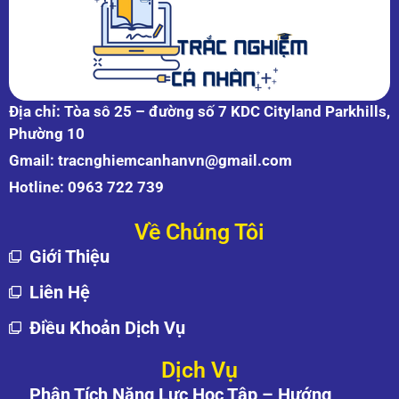
Địa chỉ: Tòa sô 25 – đường số 7 KDC Cityland Parkhills,
Phường 10
Gmail:
tracnghiemcanhanvn@gmail.com
Hotline:
0963 722 739
Về Chúng Tôi
Giới Thiệu
Liên Hệ
Điều Khoản Dịch Vụ
Dịch Vụ
Phân Tích Năng Lực Học Tập – Hướng