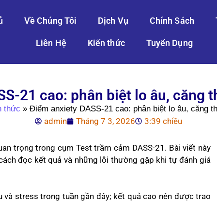
ủ
Về Chúng Tôi
Dịch Vụ
Chính Sách
Liên Hệ
Kiến thức
Tuyển Dụng
S-21 cao: phân biệt lo âu, căng 
n thức
»
Điểm anxiety DASS-21 cao: phân biệt lo âu, căng t
admin
Tháng 7 3, 2026
3:39 chiều
uan trọng trong cụm Test trầm cảm DASS-21. Bài viết này
 cách đọc kết quả và những lỗi thường gặp khi tự đánh giá
 và stress trong tuần gần đây; kết quả cao nên được trao