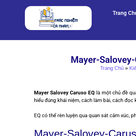
Trang Ch
Mayer-Salovey-C
Trang Chủ
»
Ki
Mayer Salovey Caruso EQ
là một chủ đề qua
hiểu đúng khái niệm, cách làm bài, cách đọc 
EQ có thể rèn luyện qua quan sát cảm xúc, phả
Mayer-Salovey-Caru