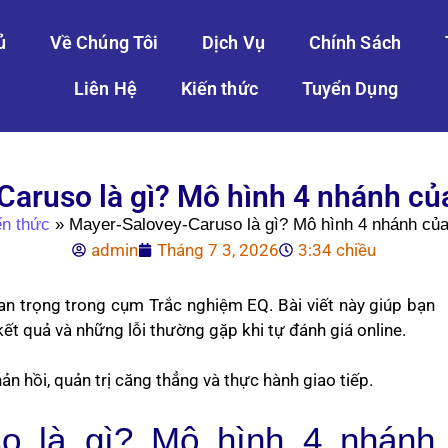
ủ
Về Chúng Tôi
Dịch Vụ
Chính Sách
Liên Hệ
Kiến thức
Tuyển Dụng
aruso là gì? Mô hình 4 nhánh của
ến thức
»
Mayer-Salovey-Caruso là gì? Mô hình 4 nhánh của 
admin
Tháng 7 3, 2026
3:34 chiều
n trọng trong cụm Trắc nghiệm EQ. Bài viết này giúp bạn
kết quả và những lỗi thường gặp khi tự đánh giá online.
n hồi, quản trị căng thẳng và thực hành giao tiếp.
so là gì? Mô hình 4 nhánh