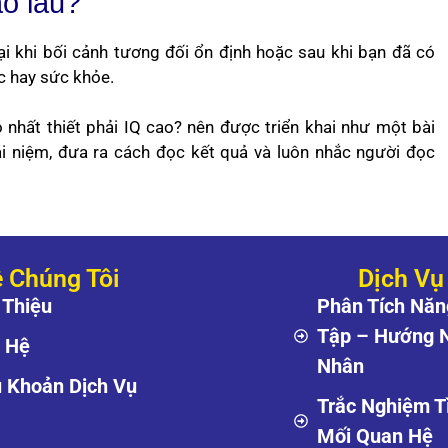
ao lâu?
lại khi bối cảnh tương đối ổn định hoặc sau khi bạn đã có
ệc hay sức khỏe.
 nhất thiết phải IQ cao? nên được triển khai như một bài
ái niệm, đưa ra cách đọc kết quả và luôn nhắc người đọc
 Chúng Tôi
Dịch Vụ
 Thiệu
Phân Tích Năn
Tập – Hướng 
n Hệ
Nhân
u Khoản Dịch Vụ
Trắc Nghiệm T
Mối Quan Hệ