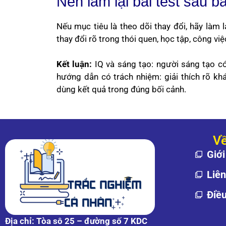
Nên làm lại bài test sau b
Nếu mục tiêu là theo dõi thay đổi, hãy làm 
thay đổi rõ trong thói quen, học tập, công vi
Kết luận:
IQ và sáng tạo: người sáng tạo có
hướng dẫn có trách nhiệm: giải thích rõ kh
dùng kết quả trong đúng bối cảnh.
Về
Giới
Liê
Điề
Địa chỉ: Tòa sô 25 – đường số 7 KDC