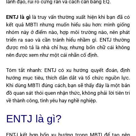
lãnh đạo, rủi ro cứng rắn và cách cân bằng EQ.
ENTJ là gì
là truy vấn thường xuất hiện khi bạn đã có
kết quả MBTI nhưng muốn hiểu sâu hơn: mình giống
nhóm này ở điểm nào, hợp môi trường nào, nên phát
triển ra sao và cần tránh hiểu nhầm gì. ENTJ thường
được mô tả là nhà chỉ huy, nhưng bốn chữ cái không
nên được xem như một cái nhãn cố định.
Tóm tắt nhanh: ENTJ có xu hướng quyết đoán, định
hướng mục tiêu, thích dẫn dắt và tổ chức nguồn lực.
Khi dùng MBTI đúng cách, bạn sẽ thấy đây là một bản
đồ quan sát thói quen nhận thức, không phải lời tiên tri
về thành công, tình yêu hay nghề nghiệp.
ENTJ là gì?
ENTJ kết hợp bốn xu hướng trong MBTI để tạo nên