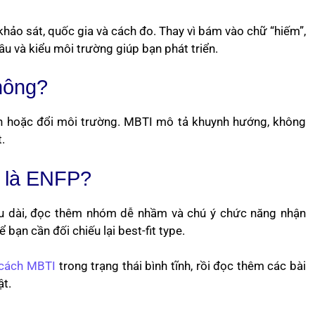
hảo sát, quốc gia và cách đo. Thay vì bám vào chữ “hiếm”,
ầu và kiểu môi trường giúp bạn phát triển.
hông?
ành hoặc đổi môi trường. MBTI mô tả khuynh hướng, không
.
ự là ENFP?
lâu dài, đọc thêm nhóm dễ nhầm và chú ý chức năng nhận
 bạn cần đối chiếu lại best-fit type.
h cách MBTI
trong trạng thái bình tĩnh, rồi đọc thêm các bài
ật.