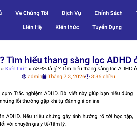
ủ
Về Chúng Tôi
Dịch Vụ
Chính Sách
Liên Hệ
Kiến thức
Tuyển Dụng
ì? Tìm hiểu thang sàng lọc ADHD ở
»
Kiến thức
»
ASRS là gì? Tìm hiểu thang sàng lọc ADHD ở
admin
Tháng 7 3, 2026
3:36 chiều
 cụm Trắc nghiệm ADHD. Bài viết này giúp bạn hiểu đúng
 những lỗi thường gặp khi tự đánh giá online.
án ADHD. Nếu triệu chứng gây ảnh hưởng rõ tới học tập,
i với chuyên gia y tế/tâm lý.