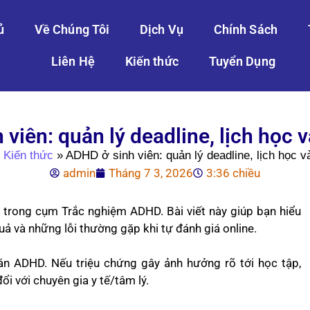
ủ
Về Chúng Tôi
Dịch Vụ
Chính Sách
Liên Hệ
Kiến thức
Tuyển Dụng
viên: quản lý deadline, lịch học v
»
Kiến thức
»
ADHD ở sinh viên: quản lý deadline, lịch học v
admin
Tháng 7 3, 2026
3:36 chiều
 trong cụm Trắc nghiệm ADHD. Bài viết này giúp bạn hiểu
uả và những lỗi thường gặp khi tự đánh giá online.
án ADHD. Nếu triệu chứng gây ảnh hưởng rõ tới học tập,
i với chuyên gia y tế/tâm lý.