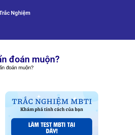
Trắc Nghiệm
chẩn đoán muộn?
hẩn đoán muộn?
TRẮC NGHIỆM MBTI
Khám phá tính cách của bạn
LÀM TEST MBTI TẠI
ĐÂY!