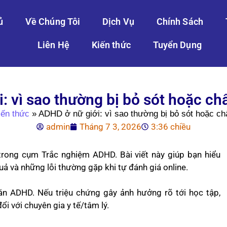
ủ
Về Chúng Tôi
Dịch Vụ
Chính Sách
Liên Hệ
Kiến thức
Tuyển Dụng
: vì sao thường bị bỏ sót hoặc 
iến thức
»
ADHD ở nữ giới: vì sao thường bị bỏ sót hoặc c
admin
Tháng 7 3, 2026
3:36 chiều
trong cụm Trắc nghiệm ADHD. Bài viết này giúp bạn hiểu
uả và những lỗi thường gặp khi tự đánh giá online.
án ADHD. Nếu triệu chứng gây ảnh hưởng rõ tới học tập,
i với chuyên gia y tế/tâm lý.